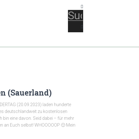
n (Sauerland)
ERTAG (20.09.2023) laden hunderte
es deutschlandweit zu kostenlosen
bin eine davon. Seid dabei – für mehr
uben an Euch selbst! WHOOOOOP 🙂 Mein